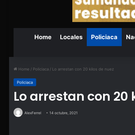
Home
Locales
Policiaca
Nac
Home
/
Policiaca
/
Lo arrestan con 20 kilos de nuez
Policiaca
Lo arrestan con 20 
AlexFerrel
14 octubre, 2021