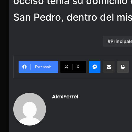
occiso tenía su domicilio 
San Pedro, dentro del mi
Principal
Messenger
Share via Email
Pr
Facebook
X
AlexFerrel