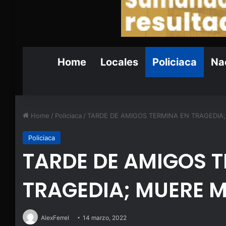
Home
Locales
Policiaca
Nac
Home
/
Policiaca
/
TARDE DE AMIGOS TERMINA EN TRAGEDI
Policiaca
TARDE DE AMIGOS 
TRAGEDIA; MUERE
AlexFerrel
14 marzo, 2022