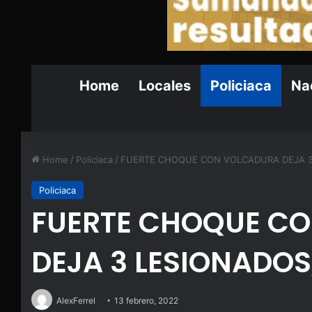
Home
Locales
Policiaca
Nac
Home
/
Policiaca
/
FUERTE CHOQUE CON VOLCADURA DEJA 3
Policiaca
FUERTE CHOQUE C
DEJA 3 LESIONADOS
AlexFerrel
13 febrero, 2022