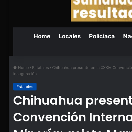
Home
Locales
Policiaca
Nac
Home
/
Estatales
/
Chihuahua presente en la XXXIV Convención
inauguración
Estatales
Chihuahua present
Convención Interna