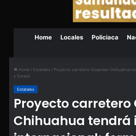
Home
Locales
Policiaca
Nac
Home
/
Estatales
/
Proyecto carretero Guaymas-Chihuahua ten
y Durazo
Estatales
Proyecto carreter
Chihuahua tendrá