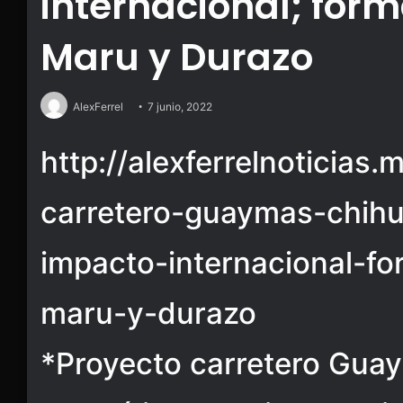
internacional; for
Maru y Durazo
AlexFerrel
7 junio, 2022
http://alexferrelnoticias.
carretero-guaymas-chih
impacto-internacional-fo
maru-y-durazo
*Proyecto carretero Gu