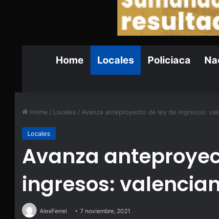
Home
Locales
Policiaca
Nac
Home
/
Locales
/
Avanza anteproyecto de ley de ingresos: val
Locales
Avanza anteproyect
ingresos: valencia
AlexFerrel
7 noviembre, 2021