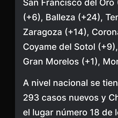
San Francisco del Oro 
(+6), Balleza (+24), Te
Zaragoza (+14), Corona
Coyame del Sotol (+9),
Gran Morelos (+1), Mori
A nivel nacional se tie
293 casos nuevos y Ch
el lugar número 18 de l