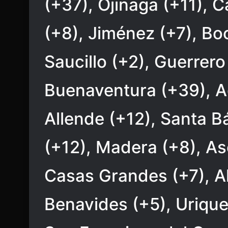
(+37), Ojinaga (+11),
(+8), Jiménez (+7), Bo
Saucillo (+2), Guerrer
Buenaventura (+39), Aq
Allende (+12), Santa B
(+12), Madera (+8), As
Casas Grandes (+7), 
Benavides (+5), Urique