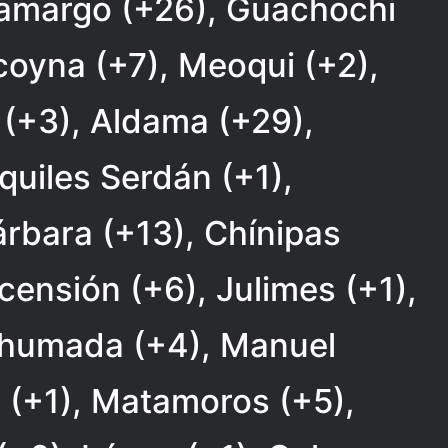
 Camargo (+26), Guachochi
coyna (+7), Meoqui (+2),
o (+3), Aldama (+29),
uiles Serdán (+1),
árbara (+13), Chínipas
censión (+6), Julimes (+1),
Ahumada (+4), Manuel
 (+1), Matamoros (+5),