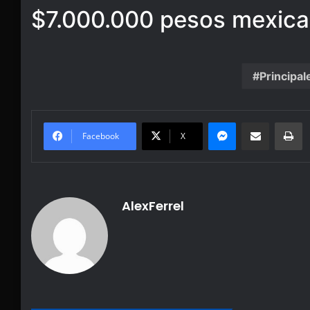
$7.000.000 pesos mexica
Principal
Messenger
Share via Email
Pr
Facebook
X
AlexFerrel