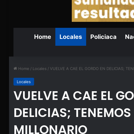
Home
Locales
Policiaca
Nac
Home
/
Locales
/
VUELVE A CAE EL GORDO EN DELICIAS; T
Locales
VUELVE A CAE EL G
DELICIAS; TENEMOS
MILLONARIO