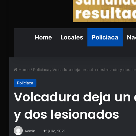
Home
Locales
Policiaca
Nac
Home
/
Policiaca
/
Volcadura deja un auto destrozado y dos le
Policiaca
Volcadura deja un
y dos lesionados
Admin
15 julio, 2021