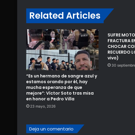
Related Articles
SUFRE MOTO
FRACTURA EN
CHOCAR CON
RECUERDO LO
vivo)
30 septiembr
“Es un hermano de sangre azul y
estamos orando por él, hay
mucha esperanza de que
mejore”: Víctor Soto tras misa
en honor a Pedro Villa
23 mayo, 2026
Deja un comentario