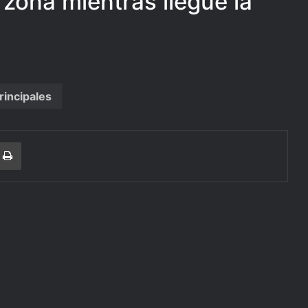
a zona mientras llegue la
rincipales
r
a Email
Print