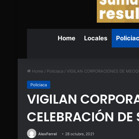
Home
Locales
Policia
Home
/
Policiaca
/
VIGILAN CORPORACIONES DE MEOQ
Policiaca
VIGILAN CORPOR
CELEBRACIÓN DE
AlexFerrel
28 octubre, 2021