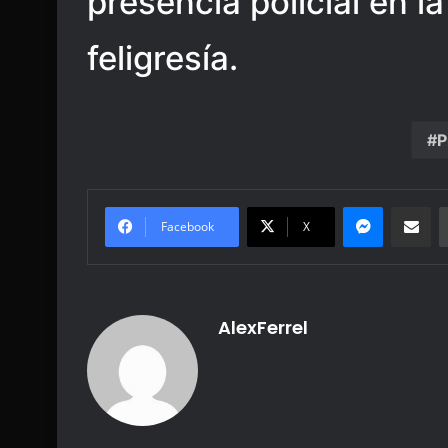
presencia policial en l
feligresía.
P
Messenge
Share vi
Facebook
X
AlexFerrel