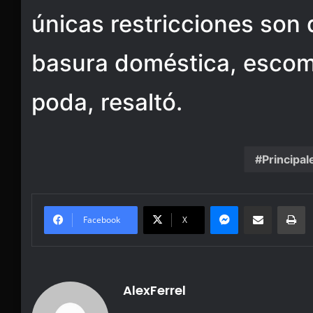
únicas restricciones son
basura doméstica, escomb
poda, resaltó.
Principal
Messenger
Share via Email
Pr
Facebook
X
AlexFerrel