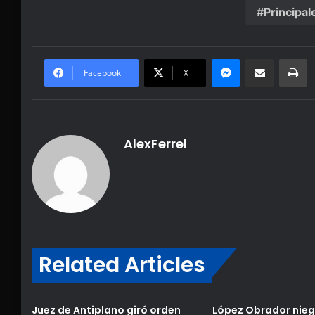
Principal
Messenger
Share via Email
Pr
Facebook
X
AlexFerrel
Related Articles
Juez de Antiplano giró orden
López Obrador nieg