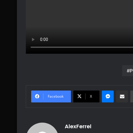
P
Messenge
Share vi
Facebook
X
AlexFerrel