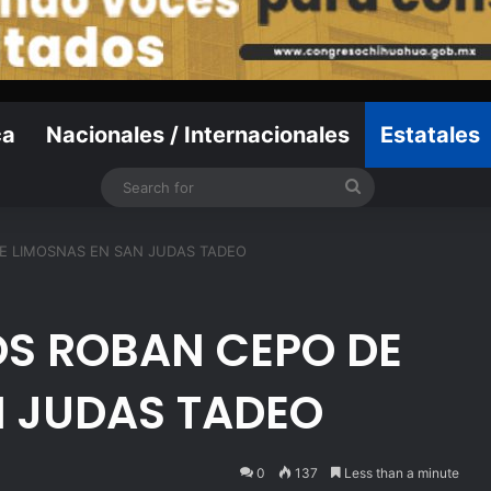
ca
Nacionales / Internacionales
Estatales
Search
for
DE LIMOSNAS EN SAN JUDAS TADEO
OS ROBAN CEPO DE
N JUDAS TADEO
0
137
Less than a minute