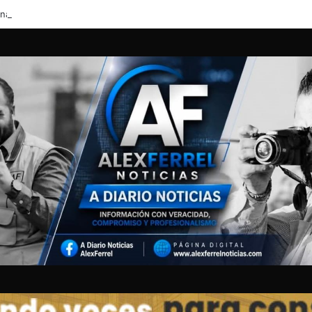
ornada gratuita de vacunación antirrábica y desparasitación en la colonia