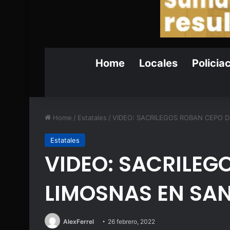
Home
Locales
Policia
Home
/
Estatales
/
VIDEO: SACRILEGOS ROBAN CEPO 
Estatales
VIDEO: SACRILEG
LIMOSNAS EN SA
AlexFerrel
26 febrero, 2022