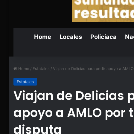
Home
Locales
Policiaca
Nac
Home
/
Estatales
/
Viajan de Delicias para pedir apoyo a AMLO 
Estatales
Viajan de Delicias 
apoyo a AMLO por t
disputa