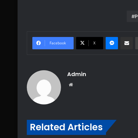
P
Messenge
Share vi
Facebook
X
Admin
Website
Related Articles