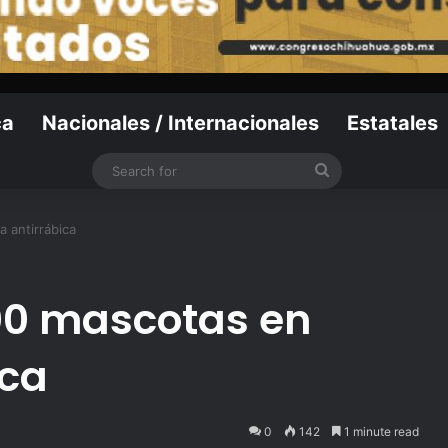
ca
Nacionales / Internacionales
Estatales
Search
for
 antirrábica
00 mascotas en
ica
0
142
1 minute read