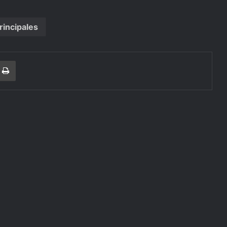
rincipales
r
a Email
Print