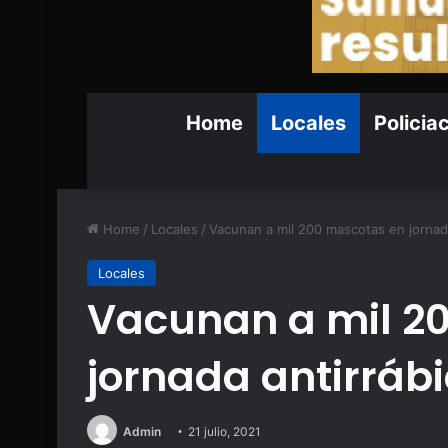
Home
Locales
Policia
Home
/
Locales
/
Vacunan a mil 200 mascotas en jornada
Locales
Vacunan a mil 2
jornada antirráb
Admin
21 julio, 2021