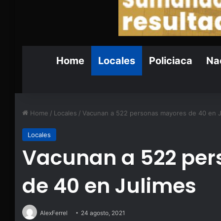
Home
Locales
Policiaca
Nac
Home
/
Locales
/
Vacunan a 522 personas mayores de 40 en J
Locales
Vacunan a 522 pe
de 40 en Julimes
AlexFerrel
24 agosto, 2021