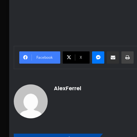
Messenger
Share via Email
Pr
Facebook
X
AlexFerrel