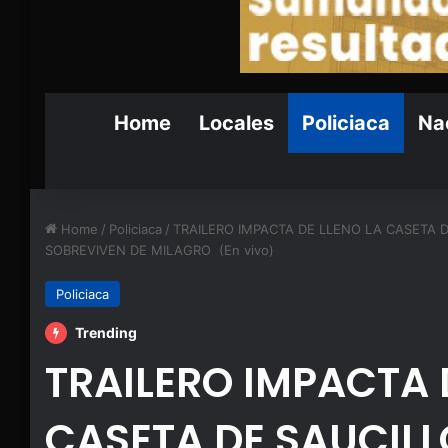
Home
Locales
Policiaca
Nac
Home
/
Policiaca
/
TRAILERO IMPACTA DE LLENO LA CASETA
SOBREVIVEN DE MILAGRO (En vivo)
Policiaca
Trending
TRAILERO IMPACTA 
CASETA DE SAUCILL