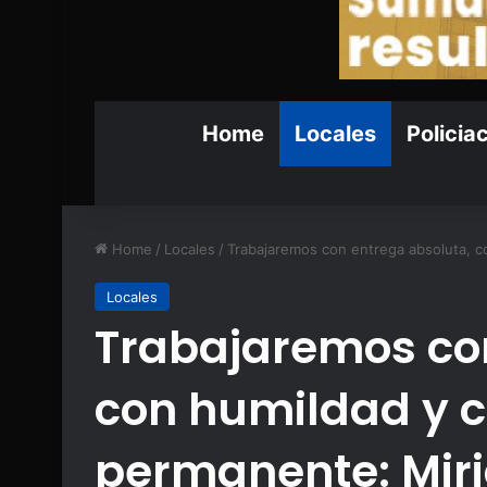
Home
Locales
Policia
Home
/
Locales
/
Trabajaremos con entrega absoluta, c
Locales
Trabajaremos con
con humildad y 
permanente: Mir