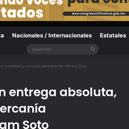
ca
Nacionales / Internacionales
Estatales
Search
for
on humildad y cercanía permanente: Miriam Soto
 entrega absoluta,
cercanía
iam Soto