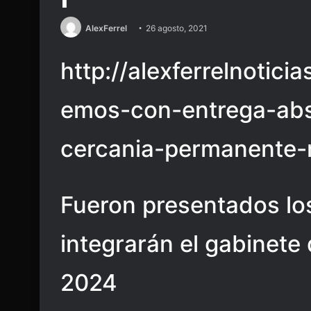
AlexFerrel
26 agosto, 2021
http://alexferrelnotici
emos-con-entrega-abs
cercania-permanente-
Fueron presentados lo
integrarán el gabinete
2024