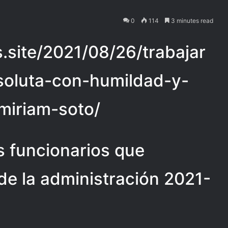
0
114
3 minutes read
as.site/2021/08/26/trabajar
oluta-con-humildad-y-
miriam-soto/
s funcionarios que
 de la administración 2021-