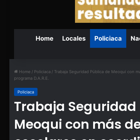
Home
Locales
Policiaca
Nac
Home
/
Policiaca
/
Trabaja Seguridad Pública de Meoqui con má
programa D.A.R.E.
Policiaca
Trabaja Seguridad 
Meoqui con más de