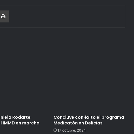
r
a Email
Print
aniela Rodarte
Concluye con éxito el programa
el IMMD en marcha
Medicatón en Delicias
17 octubre, 2024