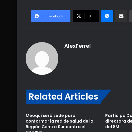
Messenge
Share vi
Facebook
X
AlexFerrel
Related Articles
Meoqui será sede para
Participa D
conformar la red de salud de la
directora d
Región Centro Sur contra el
del 8M