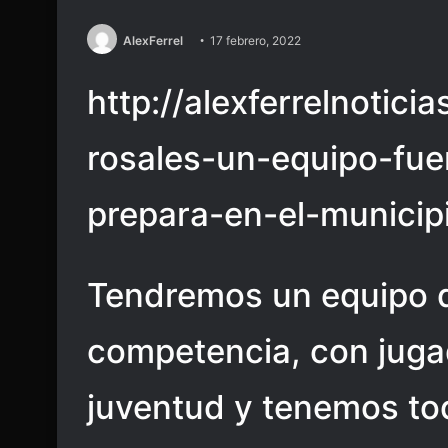
AlexFerrel
17 febrero, 2022
http://alexferrelnotic
rosales-un-equipo-fue
prepara-en-el-municip
Tendremos un equipo 
competencia, con juga
juventud y tenemos tod