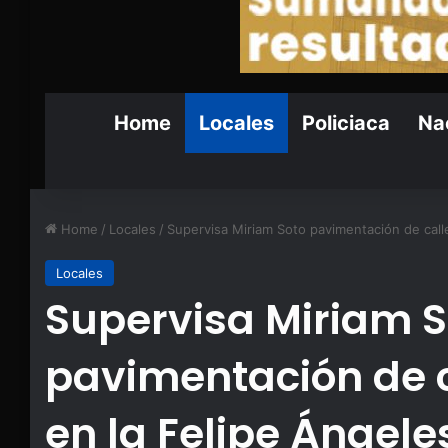
Home
Locales
Policiaca
Nac
Home
/
Locales
/
Supervisa Miriam Soto pavimentación de calle
Locales
Supervisa Miriam S
pavimentación de c
en la Felipe Ángele