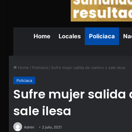
Home
Locales
Policiaca
Nac
Home
/
Policiaca
/
Sufre mujer salida de camino y sale ilesa
Policiaca
Sufre mujer salida
sale ilesa
Admin
2 julio, 2021