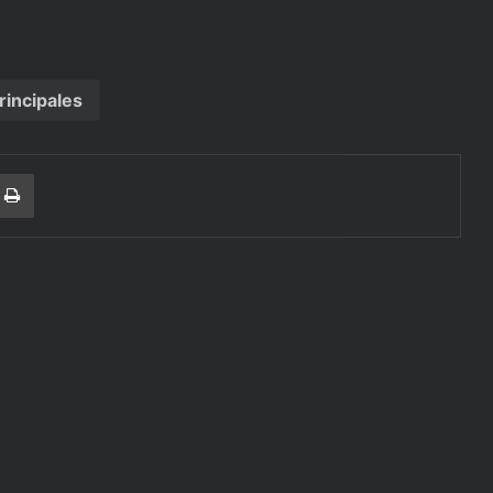
rincipales
r
a Email
Print