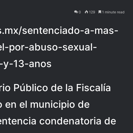
0
129
1 minute read
ias.mx/sentenciado-a-mas-
el-por-abuso-sexual-
-y-13-anos
io Público de la Fiscalía
o en el municipio de
entencia condenatoria de