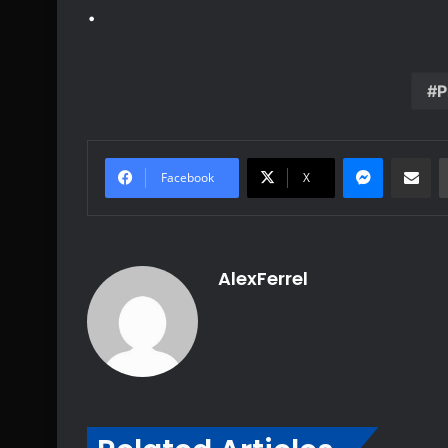
.
P
Messenge
Share vi
Facebook
X
AlexFerrel