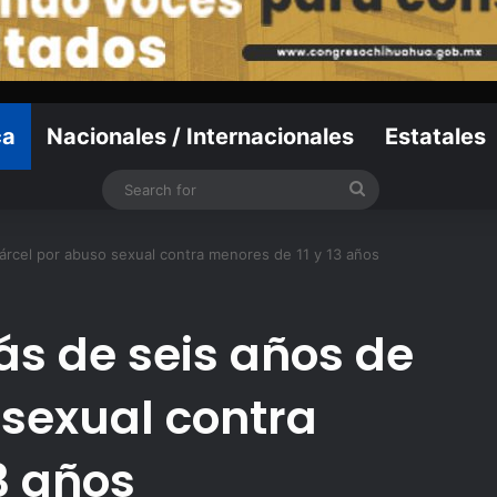
ca
Nacionales / Internacionales
Estatales
Search
for
árcel por abuso sexual contra menores de 11 y 13 años
s de seis años de
 sexual contra
3 años