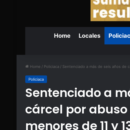
Home
Locales
Policia
Home
/
Policiaca
/
Sentenciado a más de seis años de c
Policiaca
Sentenciado a má
cárcel por abuso
menores de 11 y 1