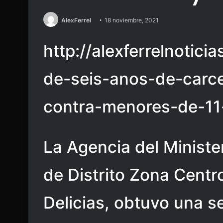
AlexFerrel
18 noviembre, 2021
http://alexferrelnotic
de-seis-anos-de-carc
contra-menores-de-11
La Agencia del Minister
de Distrito Zona Centr
Delicias, obtuvo una s