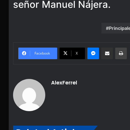
señor Manuel Nájera.
Principal
Messenger
Share via Email
Pr
Facebook
X
AlexFerrel