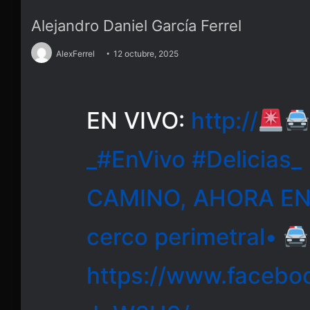
Alejandro Daniel García Ferrel
AlexFerrel
12 octubre, 2025
EN VIVO:
http://
_#EnVivo #Delicias_
CAMINO, AHORA EN
cerco perimetral•
https://www.facebo