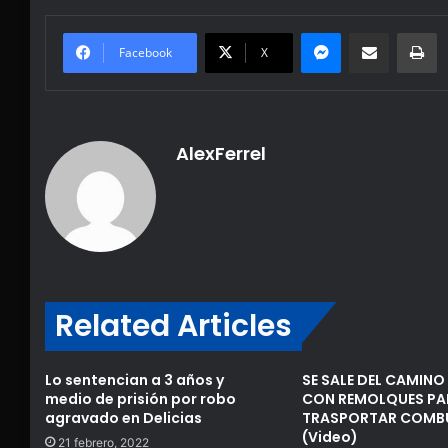
Messenger
Share via Email
Pr
Facebook
X
AlexFerrel
Related Articles
Lo sentencian a 3 años y
SE SALE DEL CAMINO
medio de prisión por robo
CON REMOLQUES PA
agravado en Delicias
TRASPORTAR COMBU
(Video)
21 febrero, 2022