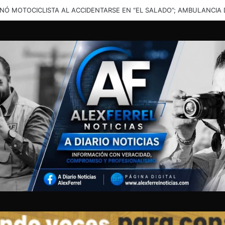
una solución”: vecinos denuncian inundaciones en calles de Santa Cata