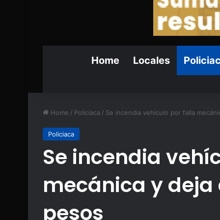
Home
Locales
Policia
Home
/
Policiaca
/
Se incendia vehículo por falla mecán
Policiaca
Se incendia vehíc
mecánica y deja 
pesos