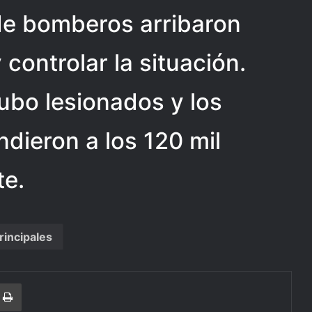
de bomberos arribaron
 controlar la situación.
bo lesionados y los
dieron a los 120 mil
e.
rincipales
r
a Email
Print