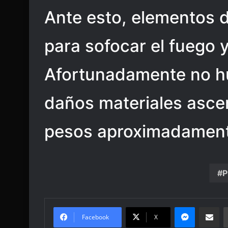
Ante esto, elementos 
para sofocar el fuego y
Afortunadamente no hu
daños materiales ascen
pesos aproximadament
P
Messenge
Share vi
Facebook
X