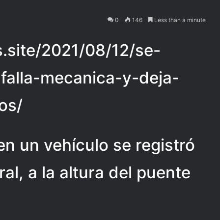
0
146
Less than a minute
as.site/2021/08/12/se-
-falla-mecanica-y-deja-
os/
en un vehículo se registró
al, a la altura del puente