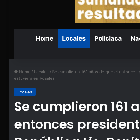
Home
Locales
Policiaca
Nac
Home
/
Locales
/
Se cumplieron 161 años de que el entonces pr
estuviera en Rosales
Locales
Se cumplieron 161 a
entonces president