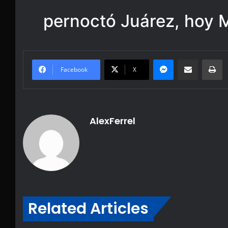
pernoctó Juárez, hoy 
Messenger
Share via Email
Pr
Facebook
X
AlexFerrel
Related Articles