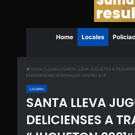
Home
Locales
Policia
Home
/
Locales
/
SANTA LLEVA JUGUETES A PEQUEÑIT
EMERGENCIAS REGIONALES CENTRO SUR
Locales
SANTA LLEVA JUG
DELICIENSES A TR