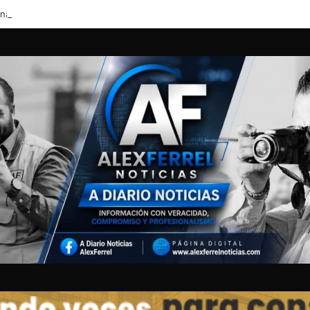
ornada gratuita de vacunación antirrábica y desparasitación en la colonia