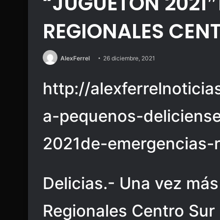
“JUGUETON 2021
REGIONALES CEN
AlexFerrel
26 diciembre, 2021
http://alexferrelnotici
a-pequenos-deliciense
2021de-emergencias-r
Delicias.- Una vez más
Regionales Centro Sur 