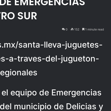
″DE EMERGENCIAS
TRO SUR
0
152
1 minute read
as.mx/santa-lleva-juguetes-
s-a-traves-del-jugueton-
egionales
 el equipo de Emergencias
del municipio de Delicias y