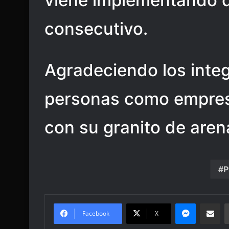
viene implementando 
consecutivo.
Agradeciendo los integ
personas como empres
con su granito de aren
P
Messenge
Share vi
Facebook
X