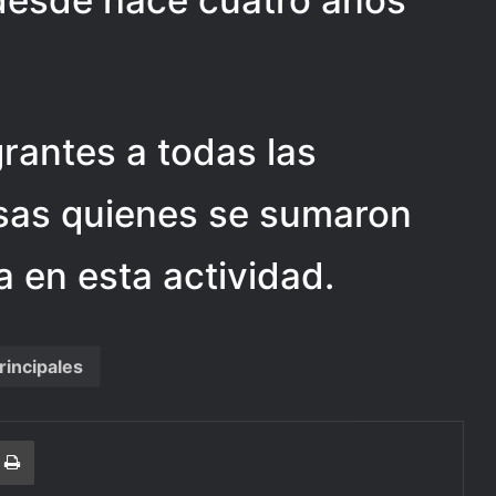
desde hace cuatro años
rantes a todas las
as quienes se sumaron
a en esta actividad.
rincipales
r
a Email
Print