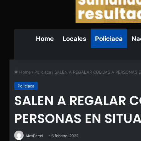
Home
Locales
Policiaca
Nac
Home
/
Policiaca
/
SALEN A REGALAR COBIJAS A PERSONAS E
Policiaca
SALEN A REGALAR C
PERSONAS EN SITUA
AlexFerrel
6 febrero, 2022