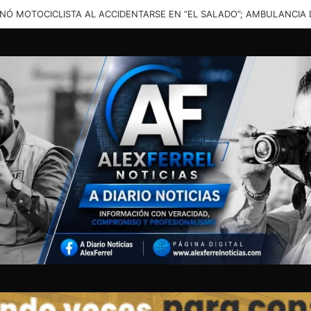
una solución”: vecinos denuncian inundaciones en calles de Santa Cata