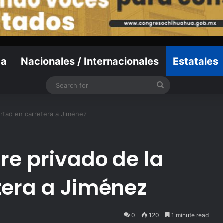
ca
Nacionales / Internacionales
Estatales
Search
for
ertad en carretera a Jiménez
e privado de la
tera a Jiménez
0
120
1 minute read