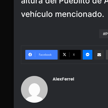
altura del Pueblito de 
vehículo mencionado.
P
Messenge
Share vi
Facebook
X
AlexFerrel