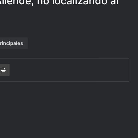
Allende, no localizando al
rincipales
r
a Email
Print