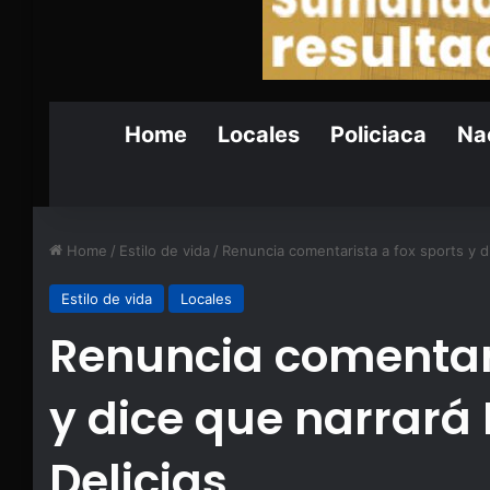
Home
Locales
Policiaca
Nac
Home
/
Estilo de vida
/
Renuncia comentarista a fox sports y di
Estilo de vida
Locales
Renuncia comentari
y dice que narrará 
Delicias