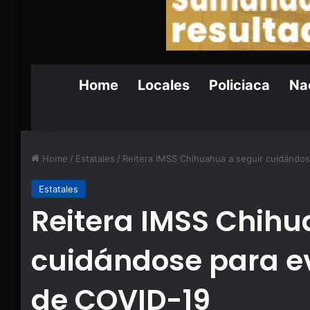
Home
Locales
Policiaca
Nac
Home
/
Estatales
/
Reitera IMSS Chihuahua a seguir cuidándos
Estatales
Reitera IMSS Chihu
cuidándose para ev
de COVID-19