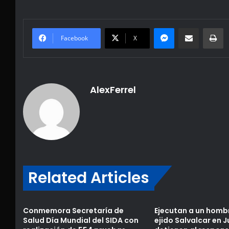
Messenger
Share via Email
Pr
Facebook
X
AlexFerrel
Related Articles
Conmemora Secretaría de
Ejecutan a un hombr
Salud Día Mundial del SIDA con
ejido Salvalcar en J