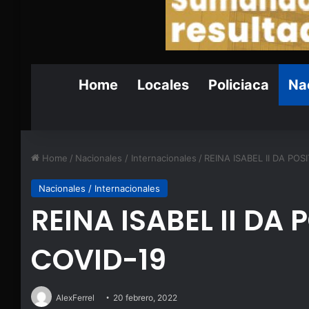
Home
Locales
Policiaca
Nac
Home
/
Nacionales / Internacionales
/
REINA ISABEL II DA POS
Nacionales / Internacionales
REINA ISABEL II DA 
COVID-19
AlexFerrel
20 febrero, 2022