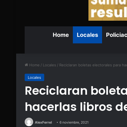
Home
Locales
Policia
Home
/
Locales
/
Reciclaran boletas electorales para ha
Locales
Reciclaran boleta
hacerlas libros d
AlexFerrel
6 noviembre, 2021