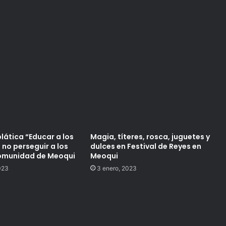
lática “Educar a los
Magia, títeres, rosca, juguetes y
no perseguir a los
dulces en Festival de Reyes en
 comunidad de Meoqui
Meoqui
023
3 enero, 2023