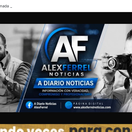
ornada gratuita de vacunación antirrábica y desparasitación en la colonia