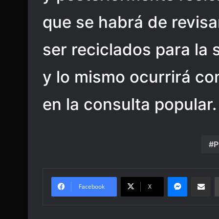
que se habrá de revisa
ser reciclados para la 
y lo mismo ocurrirá co
en la consulta popular.
P
Messenge
Share vi
Facebook
X