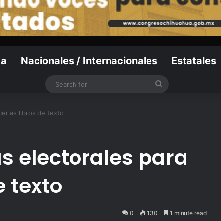
ca
Nacionales / Internacionales
Estatales
Search
for
cerlas libros de texto
s electorales para
e texto
0
130
1 minute read