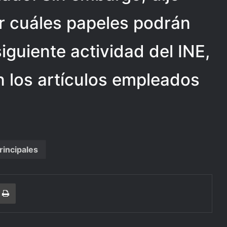
r cuáles papeles podrán
siguiente actividad del INE,
n los artículos empleados
rincipales
r
a Email
Print