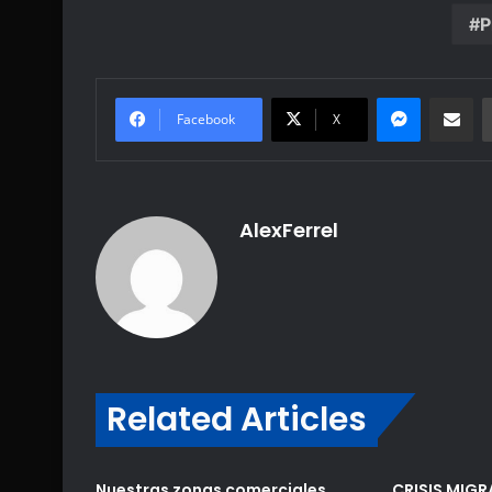
P
Messenge
Share vi
Facebook
X
AlexFerrel
Related Articles
Nuestras zonas comerciales
CRISIS MIGR