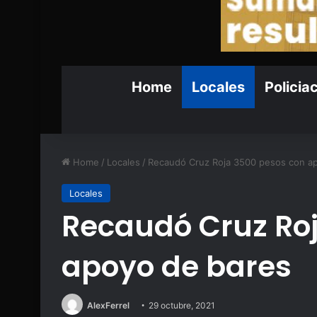
Home
Locales
Policia
Home
/
Locales
/
Recaudó Cruz Roja 3500 pesos con a
Locales
Recaudó Cruz Ro
apoyo de bares
AlexFerrel
29 octubre, 2021