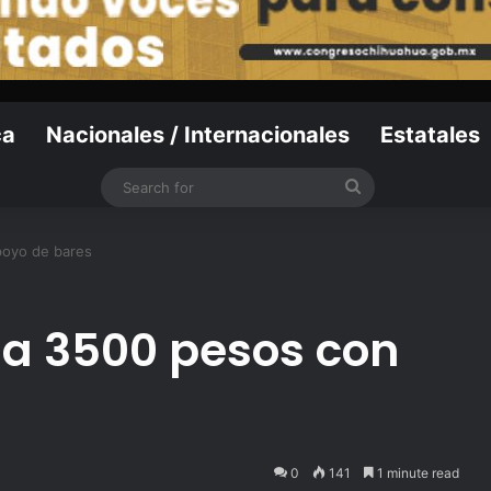
ca
Nacionales / Internacionales
Estatales
Search
for
poyo de bares
ja 3500 pesos con
0
141
1 minute read