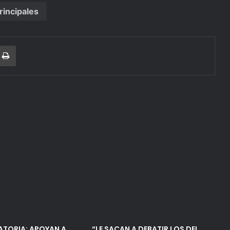
rincipales
r
a Email
Print
ATORIA: APOYAN A
“LE SACAN A DEBATIR LOS DEL