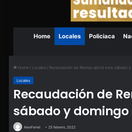
Home
Locales
Policiaca
Nac
Home
/
Locales
/
Recaudación de Rentas abrirá este sábado 
Locales
Recaudación de Ren
sábado y domingo
AlexFerrel
25 febrero, 2022