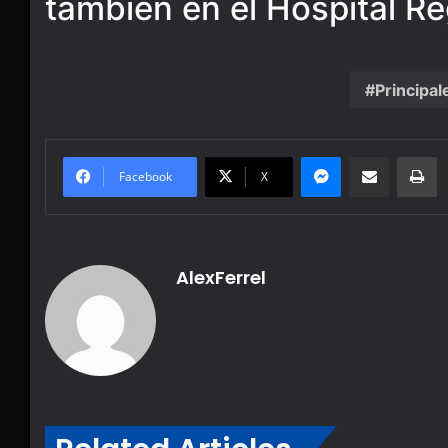
también en el Hospital Re
Principal
Messenger
Share via Email
Pr
Facebook
X
AlexFerrel