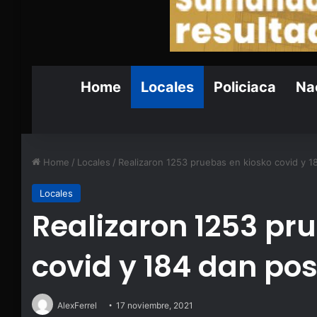
Home
Locales
Policiaca
Nac
Home
/
Locales
/
Realizaron 1253 pruebas en kiosko covid y 1
Locales
Realizaron 1253 pr
covid y 184 dan pos
AlexFerrel
17 noviembre, 2021