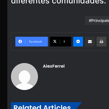
diferentes comunidades.
Principal
Messenger
Share via Email
Pr
Facebook
X
AlexFerrel
Related Articles