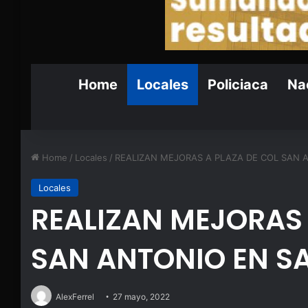
Home
Locales
Policiaca
Nac
Home
/
Locales
/
REALIZAN MEJORAS A PLAZA DE COL SAN 
Locales
REALIZAN MEJORAS 
SAN ANTONIO EN S
AlexFerrel
27 mayo, 2022