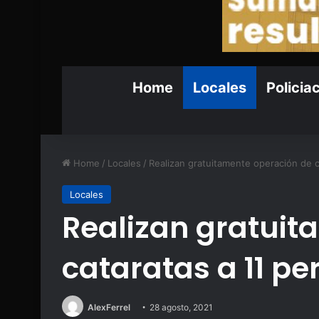
Home
Locales
Policia
Home
/
Locales
/
Realizan gratuitamente operación de 
Locales
Realizan gratuit
cataratas a 11 p
AlexFerrel
28 agosto, 2021