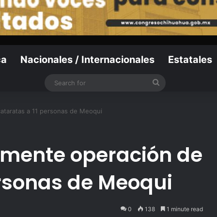
ca
Nacionales / Internacionales
Estatales
Search
for
cataratas a 11 personas de Meoqui
amente operación de
ersonas de Meoqui
0
138
1 minute read