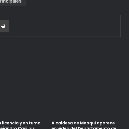
rincipales
r
a Email
Print
 licencia y en turno
Alcaldesa de Meoqui aparece
Alejandro Casillas
en vídeo del Departamento de