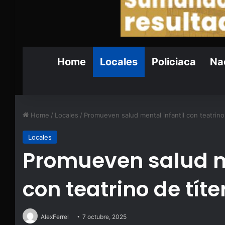
Home
Locales
Policiaca
Nac
Home
/
Locales
/
Promueven salud mental infantil con teatrino 
Locales
Promueven salud me
con teatrino de títe
AlexFerrel
7 octubre, 2025