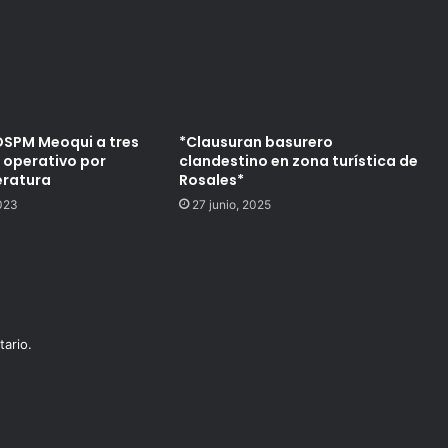
SPM Meoqui a tres
*Clausuran basurero
 operativo por
clandestino en zona turística de
eratura
Rosales*
023
27 junio, 2025
ario.