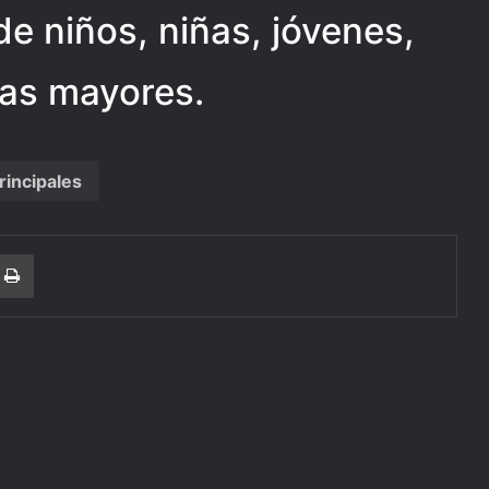
de niños, niñas, jóvenes,
as mayores.
rincipales
r
a Email
Print