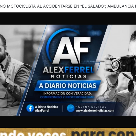
una solución”: vecinos denuncian inundaciones en calles de Santa Cata