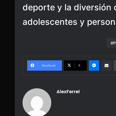
deporte y la diversión 
adolescentes y person
P
Messenge
Share vi
Facebook
X
AlexFerrel