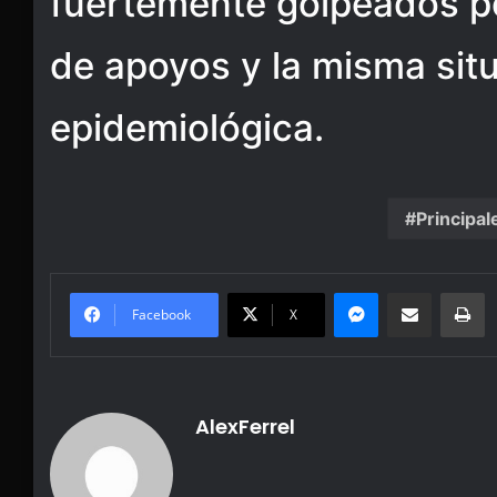
fuertemente golpeados por
de apoyos y la misma sit
epidemiológica.
Principal
Messenger
Share via Email
Pr
Facebook
X
AlexFerrel