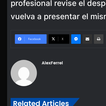
profesional revise el desp
vuelva a presentar el mi
Messenger
Share via Email
Pr
Facebook
X
AlexFerrel
Related Articles