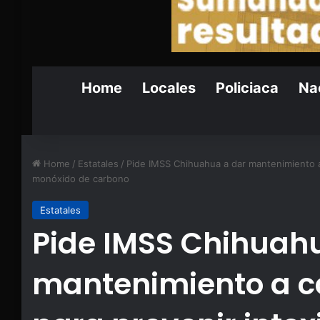
Home
Locales
Policiaca
Nac
Home
/
Estatales
/
Pide IMSS Chihuahua a dar mantenimiento a
monóxido de carbono
Estatales
Pide IMSS Chihuah
mantenimiento a c