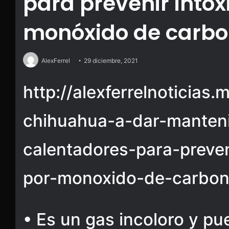
para prevenir intox
monóxido de carb
AlexFerrel
29 diciembre, 2021
http://alexferrelnoticias
chihuahua-a-dar-manten
calentadores-para-preven
por-monoxido-de-carbo
• Es un gas incoloro y pu