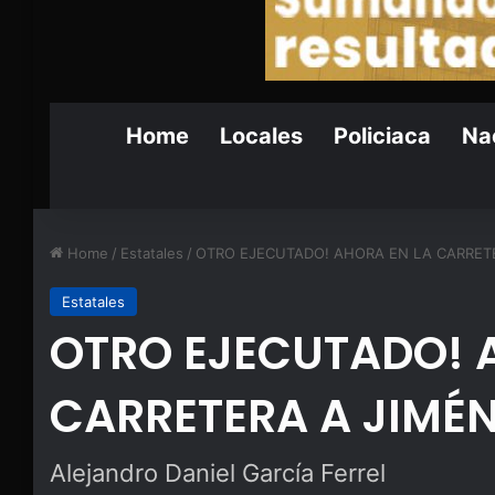
Home
Locales
Policiaca
Nac
Home
/
Estatales
/
OTRO EJECUTADO! AHORA EN LA CARRET
Estatales
OTRO EJECUTADO! 
CARRETERA A JIMÉ
Alejandro Daniel García Ferrel