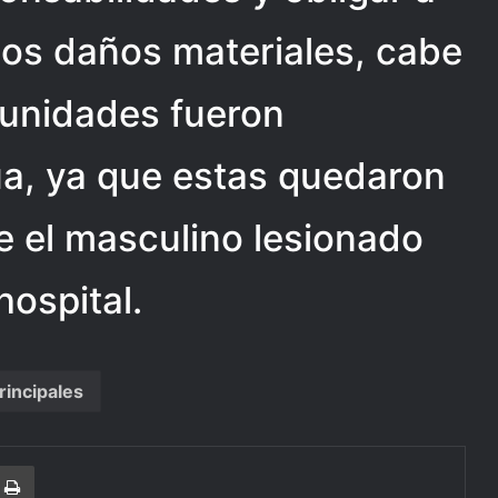
los daños materiales, cabe
unidades fueron
úa, ya que estas quedaron
e el masculino lesionado
hospital.
rincipales
r
a Email
Print