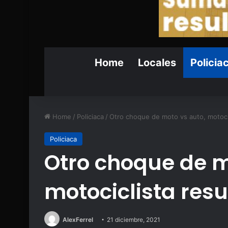
Home
Locales
Policia
Home
/
Policiaca
/
Otro choque de moto vs auto, motocic
Policiaca
Otro choque de m
motociclista resu
AlexFerrel
21 diciembre, 2021