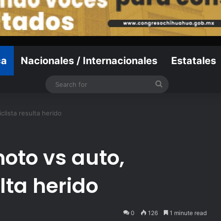
ca
Nacionales / Internacionales
Estatales
Search
for
lista resulta herido
oto vs auto,
lta herido
0
126
1 minute read