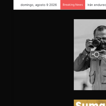
domingo, agosto 9 2026
Breaking News
Irán endurec