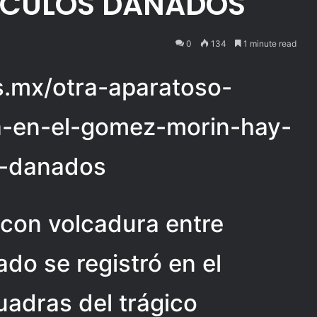
HÍCULOS DAÑADOS
0
134
1 minute read
as.mx/otra-aparatoso-
-en-el-gomez-morin-hay-
s-danados
 con volcadura entre
ado se registró en el
adras del trágico