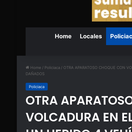
Home
Locales
Policia
Home
/
Policiaca
/
OTRA APARATOSO CHOQUE CON VOL
DAÑADOS
Policiaca
OTRA APARATOS
VOLCADURA EN E