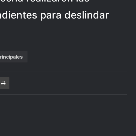
dientes para deslindar
rincipales
r
a Email
Print