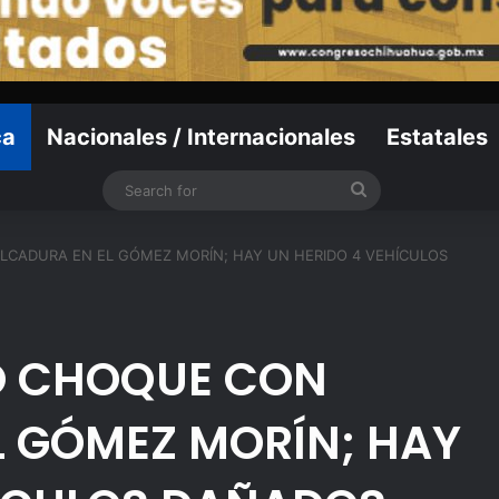
ca
Nacionales / Internacionales
Estatales
Search
for
CADURA EN EL GÓMEZ MORÍN; HAY UN HERIDO 4 VEHÍCULOS
O CHOQUE CON
L GÓMEZ MORÍN; HAY