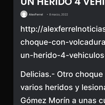
UN HERIDO 4 VE
AlexFerrel
8 marzo, 2022
http://alexferrelnotici
choque-con-volcadura
un-herido-4-vehiculo
Delicias.- Otro choque
varios heridos y lesion
Gómez Morín a unas cu