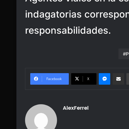
indagatorias correspon
responsabilidades.
P
Messenge
Share vi
Facebook
X
AlexFerrel