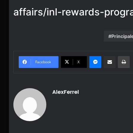
affairs/inl-rewards-progr
Principal
Messenger
Share via Email
Pr
Facebook
X
AlexFerrel