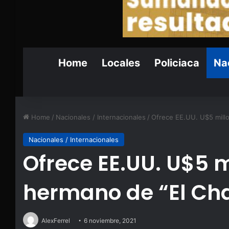
Home
Locales
Policiaca
Nac
Home
/
Nacionales / Internacionales
/
Ofrece EE.UU. U$5 mill
Nacionales / Internacionales
Ofrece EE.UU. U$5 m
hermano de “El Ch
AlexFerrel
6 noviembre, 2021