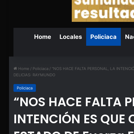
Home
Locales
Policiaca
Nac
Home
/
Policiaca
/
“NOS HACE FALTA PERSONAL, LA INTENCI
DELICIAS: RAYMUNDO
Policiaca
“NOS HACE FALTA P
INTENCIÓN ES QUE 