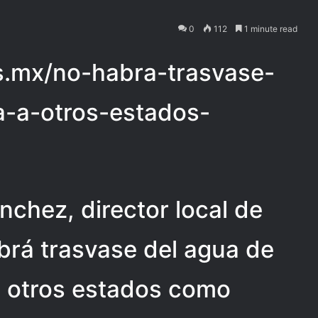
0
112
1 minute read
ias.mx/no-habra-trasvase-
a-a-otros-estados-
ánchez, director local de
rá trasvase del agua de
 otros estados como