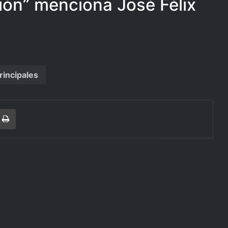
ión” menciona José Félix
rincipales
r
a Email
Print