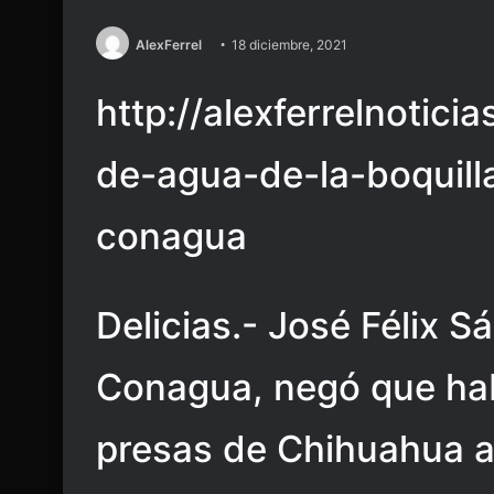
AlexFerrel
18 diciembre, 2021
http://alexferrelnotic
de-agua-de-la-boquill
conagua
Delicias.- José Félix S
Conagua, negó que hab
presas de Chihuahua a