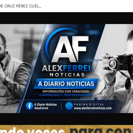
DE CRUZ PÉREZ CUÉLLAR LLEVARÁN VERBENA FAMILIAR Y APOYOS GR