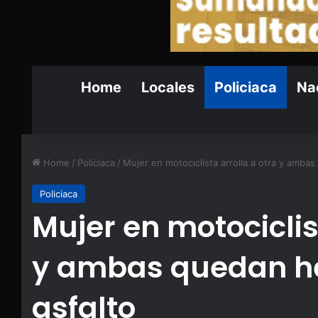
Home
Locales
Policiaca
Nac
Home
/
Policiaca
/
Mujer en motociclista arrolla a otra y ambas
Policiaca
Mujer en motociclis
y ambas quedan he
asfalto